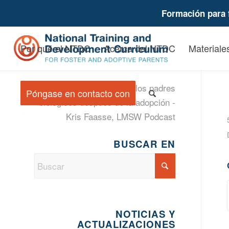
Formación para 
Por qué el NTDC
Acerca del NTDC
Materiales
Conexiones con los padres
Póngase en contacto con
biológicos después de la adopción -
Kris Faasse, LMSW Podcast
BUSCAR EN
NOTICIAS Y
ACTUALIZACIONES