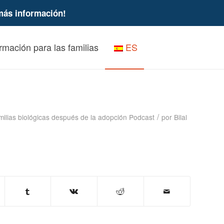
más información!
rmación para las familias
ES
és de la adopción - Kris Faasse,
/
ilias biológicas después de la adopción
Podcast
por
Bilal