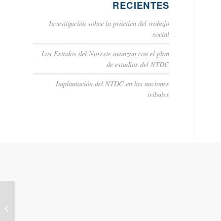
RECIENTES
Investigación sobre la práctica del trabajo
social
Los Estados del Noreste avanzan con el plan
de estudios del NTDC
Implantación del NTDC en las naciones
tribales
Conexiones con familias biológicas -
Stephanie Davila - Podcast Tr...