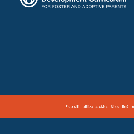
Este sitio utiliza cookies. Si contin
El NTDC ha sido financiado por la Children's Bureau, Admini
Services, con la subvención #90CO1134. El contenido de est