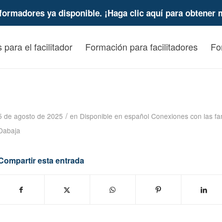
formadores ya disponible. ¡Haga clic aquí para obtener 
 para el facilitador
Formación para facilitadores
Fo
Conexiones con los padres biológicos despu
LMSW Podcast
/
5 de agosto de 2025
en
Disponible en español
Conexiones con las fam
Dabaja
Compartir esta entrada