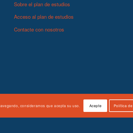
Sobre el plan de estudios
Acceso al plan de estudios
Contacte con nosotros
úa navegando, consideramos que acepta su uso.
Acepte
Política d
stration on Children, Youth and Families, Administration for Children
e documento es responsabilidad exclusiva de los autores y no represen