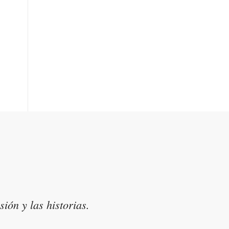
 una experiencia personal y la
ión y las historias.
n un grado superior.