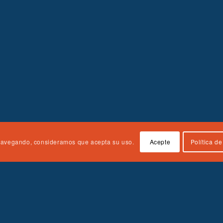
úa navegando, consideramos que acepta su uso.
Acepte
Política d
Enlaces rápidos
Sobre el plan de estudios