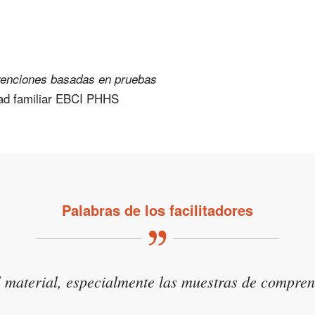
rvenciones basadas en pruebas
ad familiar EBCI PHHS
Palabras de los facilitadores
ue tocaban mis propias emociones porque tomaban
material, especialmente las muestras de comprens
 que viven los niños en hogares de acogida, pero e