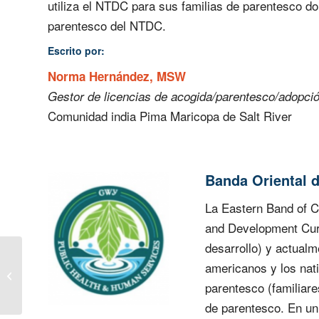
utiliza el NTDC para sus familias de parentesco do
parentesco del NTDC.
Escrito por:
Norma Hernández, MSW
Gestor de licencias de acogida/parentesco/adopció
Comunidad india Pima Maricopa de Salt River
Banda Oriental d
La Eastern Band of Ch
and Development Cur
desarrollo) y actualm
americanos y los nat
Dos nuevos centros
piloto
parentesco (familiar
de parentesco. En un