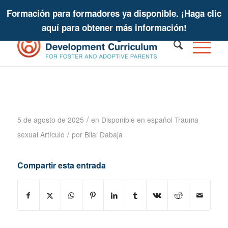
Formación para formadores ya disponible. ¡Haga clic
aquí para obtener más información!
Cuidar a los niños: Lo que los
padres deben saber sobre los
abusos sexuales
/
5 de agosto de 2025
en
Disponible en español
Trauma
/
sexual
Artículo
por
Bilal Dabaja
Compartir esta entrada