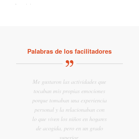
"
anterior
Palabras de los facilitadores
Me gustaron las actividades que
Me ha encantado el material,
tocaban mis propias emociones
especialmente las muestras de
porque tomaban una experiencia
comprensión y las historias.
personal y la relacionaban con
NTDC Facilitador
lo que viven los niños en hogares
de acogida, pero en un grado
superior.