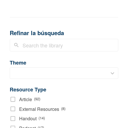
Refinar la búsqueda
Theme
40
results
available
Resource Type
Article
(92)
External Resources
(8)
Handout
(14)
(17)